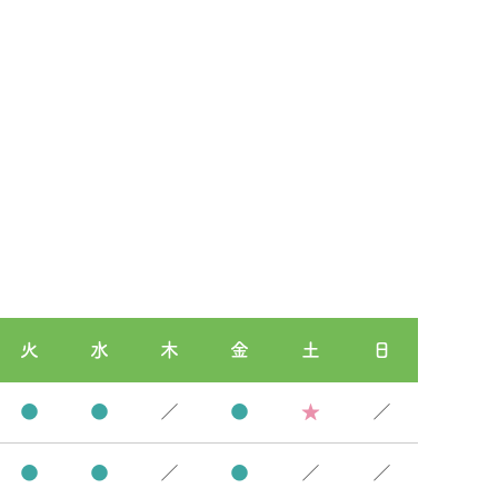
火
水
木
金
土
日
●
●
／
●
★
／
●
●
／
●
／
／