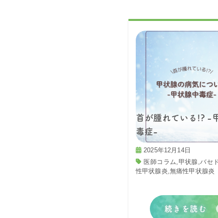
首が腫れている!? -
毒症-
2025年12月14日
医師コラム
,
甲状腺
,
バセ
性甲状腺炎
,
無痛性甲状腺炎
続きを読む