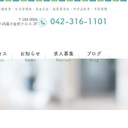
状腺疾患・生活習慣病・高血圧症・脂質異常症・内分泌疾患・予防接種
042-316-1101
〒184-0004
コラ武蔵小金井クロス 2F
セス
お知らせ
求人募集
ブログ
ss
News
Recruit
Blog