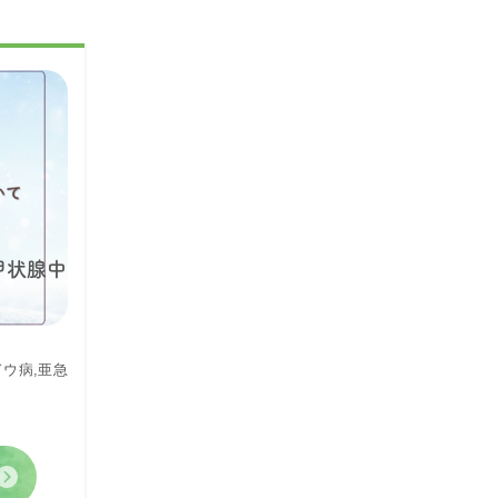
甲状腺中
ドウ病
,
亜急