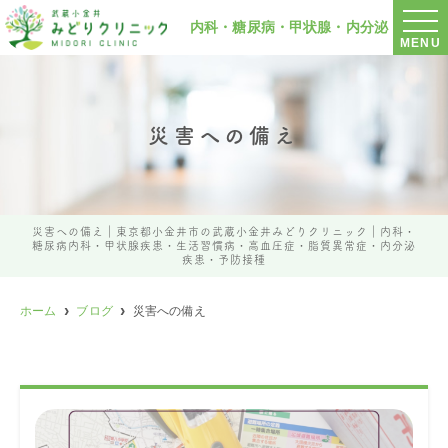
内科・
糖尿病・
甲状腺・
内分泌
MENU
災害への備え
災害への備え｜東京都小金井市の武蔵小金井みどりクリニック｜内科・
糖尿病内科・甲状腺疾患・生活習慣病・高血圧症・脂質異常症・内分泌
疾患・予防接種
ホーム
ブログ
災害への備え